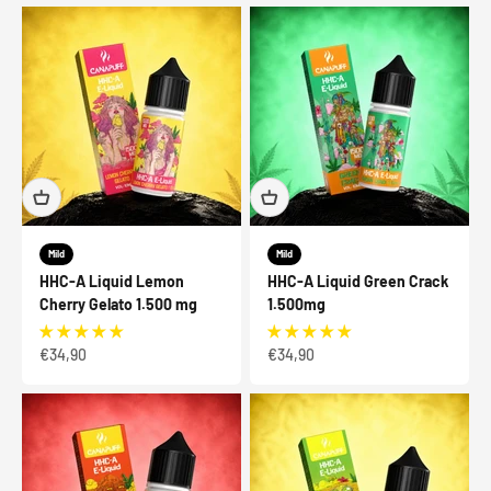
Mild
Mild
HHC-A Liquid Lemon
HHC-A Liquid Green Crack
Cherry Gelato 1.500 mg
1.500mg
Angebot
Angebot
€34,90
€34,90