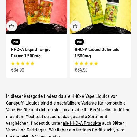
Mild
Mild
HHC-A Liquid Tangie
HHC-A Liquid Gelonade
Dream 1.500mg
1.500mg
Angebot
Angebot
€34,90
€34,90
In dieser Kategorie findest du alle HHC-A Vape Liquids von
Canapuff. Liquids sind die nachfüllbare Variante für kompatible
Vape-Geräte und richten sich an alle, die ihr Gerät selbst befüllen
möchten. Möchtest du zuerst das gesamte Sortiment
vergleichen, findest du unter
alle HHC-A Produkte
auch Blüten,
Vapes und Cartridges. Wer lieber ein fertiges Gerät sucht, wird
bei den
HHC-A Vapes
fündig.