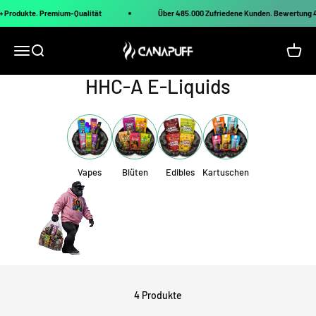
Zum Inhalt springen
+ Produkte. Premium-Qualität
Über 485.000 Zufriedene Kunden. Bewertung 
Canapuff
Navigationsmenü öffnen
Suche öffnen
Warenk
HHC-A E-Liquids
Vapes
Blüten
Edibles
Kartuschen
4 Produkte